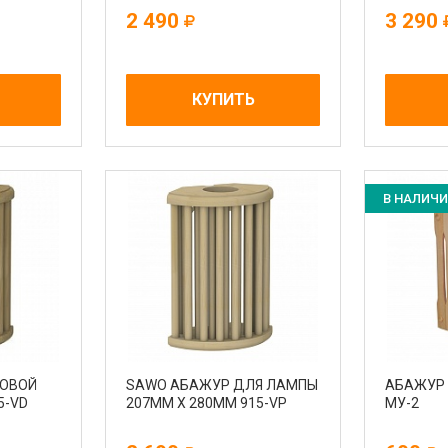
2 490
3 290
КУПИТЬ
В НАЛИЧ
ЛОВОЙ
SAWO АБАЖУР ДЛЯ ЛАМПЫ
АБАЖУР 
5-VD
207ММ Х 280ММ 915-VP
МУ-2