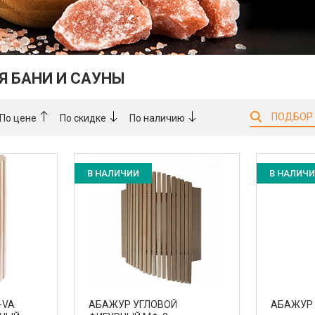
 БАНИ И САУНЫ
ПОДБОР
По цене
По скидке
По наличию
В НАЛИЧИИ
В НАЛИЧ
-VA
АБАЖУР УГЛОВОЙ
АБАЖУР 