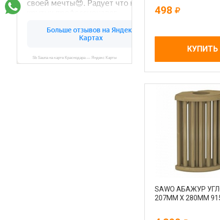
498
КУПИТЬ
SAWO АБАЖУР УГ
207ММ Х 280ММ 91