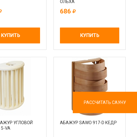
ОЛЬХА
686
КУПИТЬ
КУПИТЬ
РАССЧИТАТЬ САУНУ
АЖУР УГЛОВОЙ
АБАЖУР SAWO 917-D КЕДР
15-VA