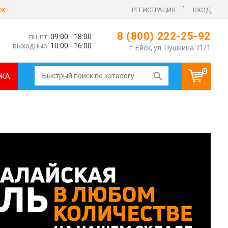
ск
РЕГИСТРАЦИЯ
ВХОД
8 (800) 222-25-92
пн-пт:
09:00 - 18:00
выходные:
10:00 - 16:00
г. Ейск, ул. Пушкина 71/1
0
ЖА