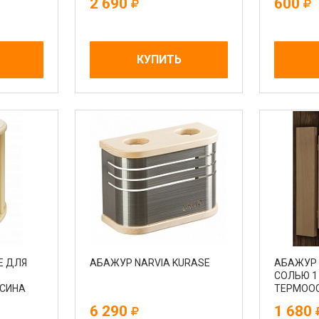
2 690
600
КУПИТЬ
Е ДЛЯ
АБАЖУР NARVIA KURASE
АБАЖУР 
СОЛЬЮ 1
ОСИНА
ТЕРМОО
6 290
1 680