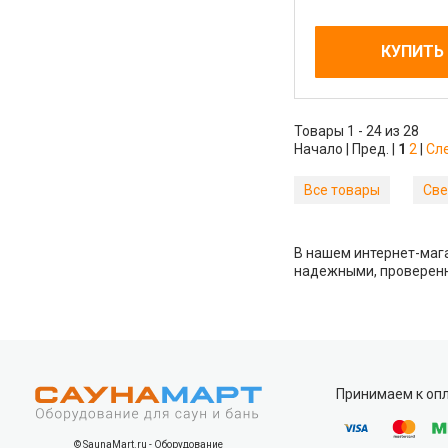
КУПИТЬ
Товары 1 - 24 из 28
Начало | Пред. |
1
2
|
Сл
Все товары
Све
В нашем интернет-мага
надежными, проверенн
Принимаем к оп
© SaunaMart.ru - Оборудование