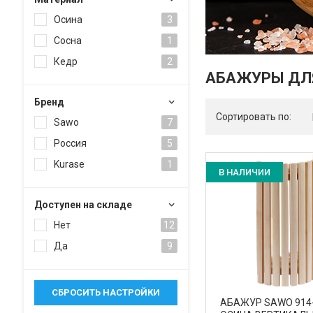
Осина
3
Сосна
1
Кедр
2
АБАЖУРЫ ДЛЯ
Брeнд
Сортировать по:
Sawo
7
Россия
5
Kurase
1
В НАЛИЧИИ
Доступен на складе
Нет
12
Да
9
АБАЖУР SAWO 914