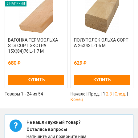
В НАЛИЧИИ
ВАГОНКА ТЕРМООЛЬХА
ПОЛУПОЛОК ОЛЬХА СОРТ
STS СОРТ ЭКСТРА
А 26Х43 L-1.6 М
15Х(84)76 L-1.7 М
680
629
КУПИТЬ
КУПИТЬ
Товары 1 - 24 из 54
Начало | Пред. |
1
2
3
|
След.
|
Конец
Не нашли нужный товар?
?
Остались вопросы
Напишите или позвоните нам